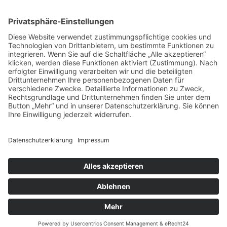
Drittanbieters, um
Karteninhalte einzubetten.
Dieser Service kann Daten
zu Ihren Aktivitäten
sammeln. Bitte lesen Sie die
Details durch und stimmen
Sie der Nutzung des
Service zu, um diese Karte
anzuzeigen.
Mehr Informationen
Akzeptieren
powered by
Usercentrics
Consent Management
Platform
&
eRecht24