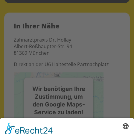
In Ihrer Nähe
Zahnarztpraxis Dr. Hollay
Albert-Roßhaupter-Str. 94
81369 München
Direkt an der U6 Haltestelle Partnachplatz
Wir benötigen Ihre
Zustimmung, um
den Google Maps-
Service zu laden!
Wir verwenden einen
Service eines