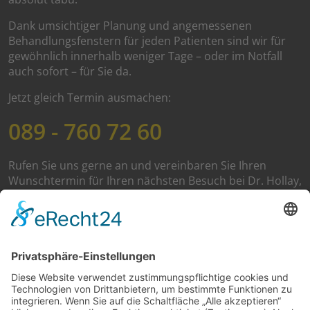
Dank umsichtiger Planung und angemessenen
Behandlungsfenstern für jeden Patienten sind wir für
gewöhnlich innerhalb weniger Tage – oder im Notfall
auch sofort – für Sie da.
Jetzt gleich Termin ausmachen:
089 - 760 72 60
Rufen Sie uns gerne an und vereinbaren Sie Ihren
Wunschtermin für Ihren nächsten Besuch bei Dr. Hollay,
Ihrem Zahnarzt im Stadtteil Sendling-Westpark. Wir
freuen uns auf Sie!
Ihr Dr. Henrik-Christian Hollay
und Team