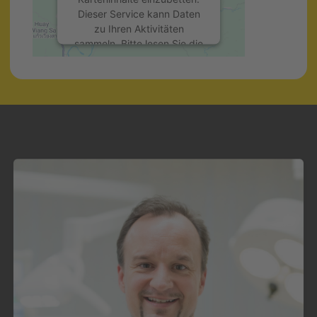
Dieser Service kann Daten
zu Ihren Aktivitäten
sammeln. Bitte lesen Sie die
Details durch und stimmen
Sie der Nutzung des
Service zu, um diese Karte
anzuzeigen.
Mehr Informationen
Akzeptieren
powered by
Usercentrics
Consent Management
Platform
&
eRecht24