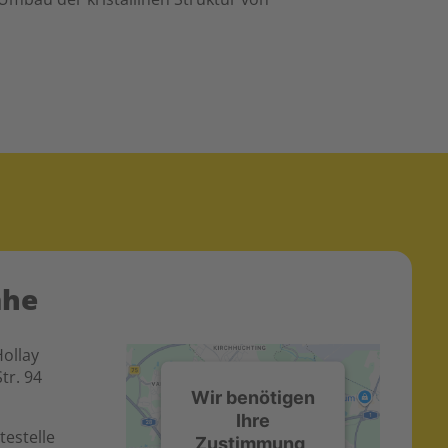
ähe
Hollay
tr. 94
Wir benötigen
Ihre
testelle
Zustimmung,