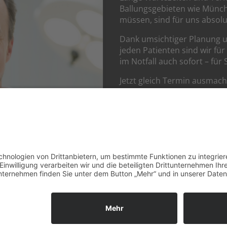
Ballungsgebieten wie Mün
müssen, sind für uns absolu
Dank umsichtiger Planung 
jeden Patienten sind wir fü
im Notfall auch sofort – für 
Jetzt gleich Termin ausmach
089 - 760 72 6
Rufen Sie uns gerne an und
Ihren nächsten Besuch bei D
Sendling-Westpark. Wir freu
Ihr Dr. Henrik-Christian H
und Team