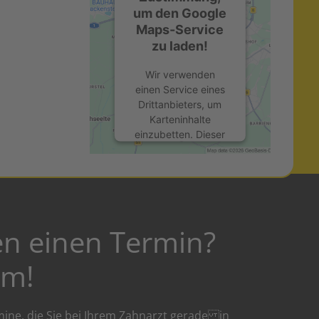
um den Google
Maps-Service
zu laden!
Wir verwenden
einen Service eines
Drittanbieters, um
Karteninhalte
einzubetten. Dieser
Service kann Daten
zu Ihren Aktivitäten
sammeln. Bitte lesen
Sie die Details durch
und stimmen Sie der
Nutzung des
en einen Termin?
Service zu, um diese
Karte anzuzeigen.
em!
Mehr
Informationen
ine, die Sie bei Ihrem Zahnarzt gerade in