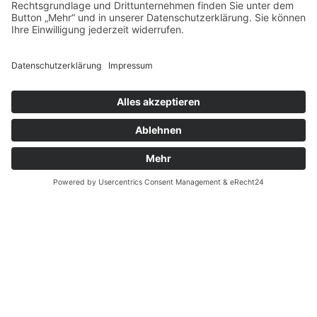
Sie brauchen einen Termin? Kein
Problem!
Lange Wartezeiten und Termine, die Sie bei Ihrem
Zahnarzt gerade in Ballungsgebieten wie München
schon Monate zuvor ausmachen müssen, sind für uns
absolut tabu.
Dank umsichtiger Planung und angemessenen
Behandlungsfenstern für jeden Patienten sind wir für
gewöhnlich innerhalb weniger Tage – oder im Notfall
auch sofort – für Sie da.
Jetzt gleich Termin ausmachen:
089 - 760 72 60
Rufen Sie uns gerne an und vereinbaren Sie Ihren
Wunschtermin für Ihren nächsten Besuch bei Dr. Hollay,