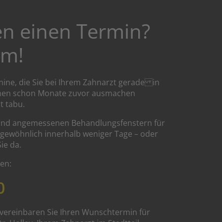
und stimmen Sie der
Nutzung des
en einen Termin?
Service zu, um diese
Karte anzuzeigen.
em!
Mehr
Informationen
ine, die Sie bei Ihrem Zahnarzt gerade in
Akzeptieren
chen schon Monate zuvor ausmachen
t tabu.
powered by
Usercentrics
und angemessenen Behandlungsfenstern für
Consent
r gewöhnlich innerhalb weniger Tage – oder
Management
Sie da.
Platform
&
eRecht24
en:
0
 vereinbaren Sie Ihren Wunschtermin für