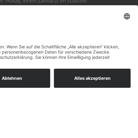
r. Hollay, Ihrem Zahnarzt im Stadtteil
en uns auf Sie!
ollay
sletter