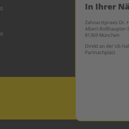
In Ihrer N
00
Zahnarztpraxis Dr. 
Albert-Roßhaupter-S
00
81369 München
Direkt an der U6 Hal
Partnachplatz