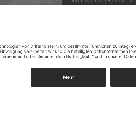
Ihren nächsten Besuch bei D
Sendling-Westpark. Wir freu
Ihr Dr. Henrik-Christian H
und Team
ssum
Datenschutz
Zahnarztlexikon
Blog
Jobs
New