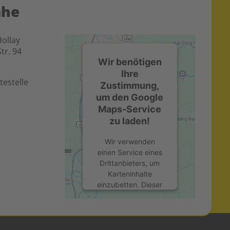
ähe
Hollay
tr. 94
Wir benötigen
Ihre
testelle
Zustimmung,
um den Google
Maps-Service
zu laden!
Wir verwenden
einen Service eines
Drittanbieters, um
Karteninhalte
einzubetten. Dieser
Service kann Daten
zu Ihren Aktivitäten
sammeln. Bitte lesen
Sie die Details durch