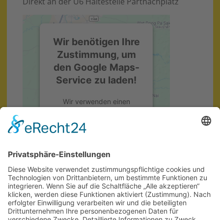
Direkt an der U6 Haltestelle Partnachplatz
Wir benötigen Ihre
Zustimmung, um
den Google Maps-
Service zu laden!
Wir verwenden einen
Service eines
Drittanbieters, um
Karteninhalte einzubetten.
Dieser Service kann Daten
zu Ihren Aktivitäten
sammeln. Bitte lesen Sie die
Details durch und stimmen
Sie der Nutzung des
Service zu, um diese Karte
anzuzeigen.