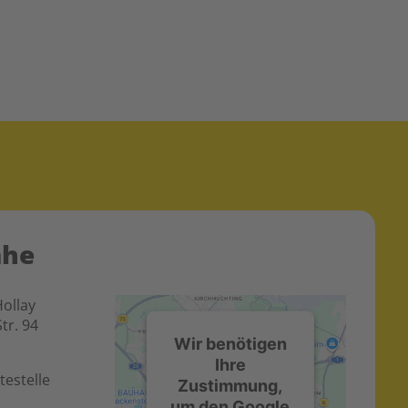
ähe
Hollay
tr. 94
Wir benötigen
Ihre
testelle
Zustimmung,
um den Google