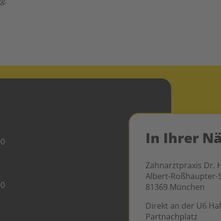
g.
In Ihrer N
00
Zahnarztpraxis Dr. 
Albert-Roßhaupter-S
00
81369 München
Direkt an der U6 Hal
Partnachplatz