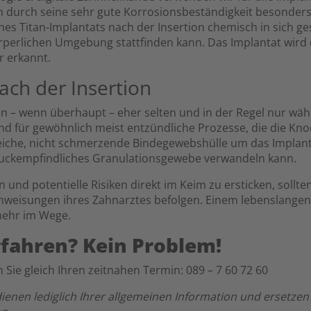
n durch seine sehr gute Korrosionsbeständigkeit besonders
ines Titan-Implantats nach der Insertion chemisch in sich ge
körperlichen Umgebung stattfinden kann. Das Implantat wir
r erkannt.
ach der Insertion
n – wenn überhaupt – eher selten und in der Regel nur w
nd für gewöhnlich meist entzündliche Prozesse, die die Kno
iche, nicht schmerzende Bindegewebshülle um das Implantat
uckempfindliches Granulationsgewebe verwandeln kann.
und potentielle Risiken direkt im Keim zu ersticken, sollt
nweisungen ihres Zahnarztes befolgen. Einem lebenslangen 
mehr im Wege.
fahren? Kein Problem!
Sie gleich Ihren zeitnahen Termin: 089 – 7 60 72 60
enen lediglich Ihrer allgemeinen Information und ersetzen k