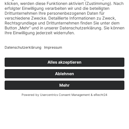
Dank umsichtiger Planung und angemessenen
Behandlungsfenstern für jeden Patienten sind wir für
gewöhnlich innerhalb weniger Tage – oder im Notfall
auch sofort – für Sie da.
Jetzt gleich Termin ausmachen:
089 - 760 72 60
Rufen Sie uns gerne an und vereinbaren Sie Ihren
Wunschtermin für Ihren nächsten Besuch bei Dr. Hollay,
Ihrem Zahnarzt im Stadtteil Sendling-Westpark. Wir
freuen uns auf Sie!
Ihr Dr. Henrik-Christian Hollay
und Team