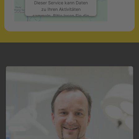
Dieser Service kann Daten
zu Ihren Aktivitäten
sammeln. Bitte lesen Sie die
Details durch und stimmen
Sie der Nutzung des
Service zu, um diese Karte
anzuzeigen.
Mehr Informationen
Akzeptieren
powered by
Usercentrics
Consent Management
Platform
&
eRecht24