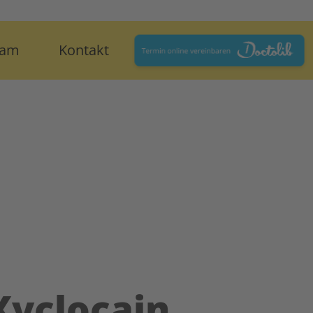
eam
Kontakt
Xyclocain