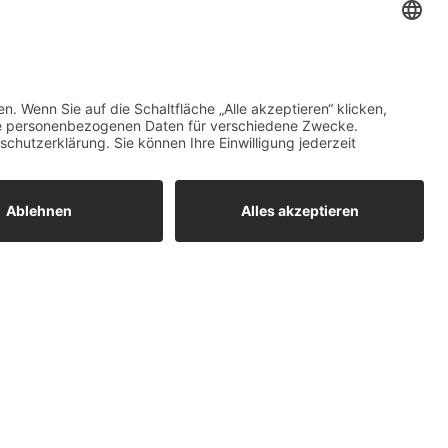
ollay
sletter