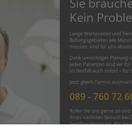
Sie brauch
Kein Probl
Lange Wartezeiten und Term
Ballungsgebieten wie Mün
müssen, sind für uns absolu
Dank umsichtiger Planung 
jeden Patienten sind wir fü
im Notfall auch sofort – für 
Jetzt gleich Termin ausmach
089 - 760 72 6
Rufen Sie uns gerne an und
Ihren nächsten Besuch bei D
Sendling-Westpark. Wir freu