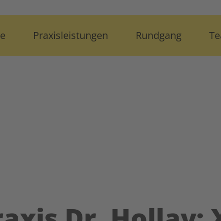
te
Praxisleistungen
Rundgang
T
axis Dr. Hollay: 