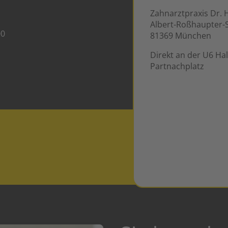
Zahnarztpraxis Dr. 
Albert-Roßhaupter-S
00
81369 München
Direkt an der U6 Hal
Partnachplatz