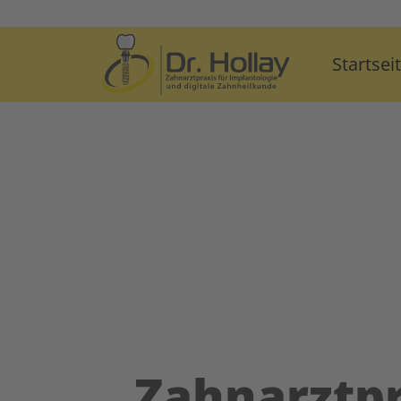
Startsei
Zahnarztpr