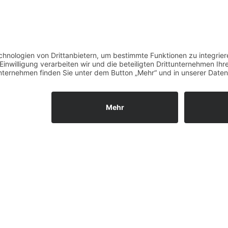
Ihr Dr. Henrik-Christian H
und Team
ssum
Datenschutz
Zahnarztlexikon
Blog
Jobs
New