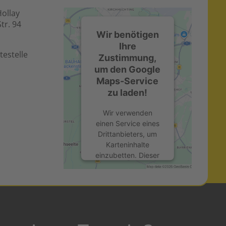
Hollay
tr. 94
Wir benötigen
Ihre
testelle
Zustimmung,
um den Google
Maps-Service
zu laden!
Wir verwenden
einen Service eines
Drittanbieters, um
Karteninhalte
einzubetten. Dieser
Service kann Daten
zu Ihren Aktivitäten
sammeln. Bitte lesen
Sie die Details durch
und stimmen Sie der
Nutzung des