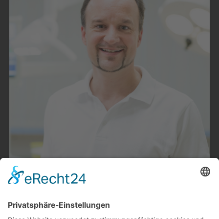
Platform
&
eRecht24
Sie brauchen einen Termin? Kein