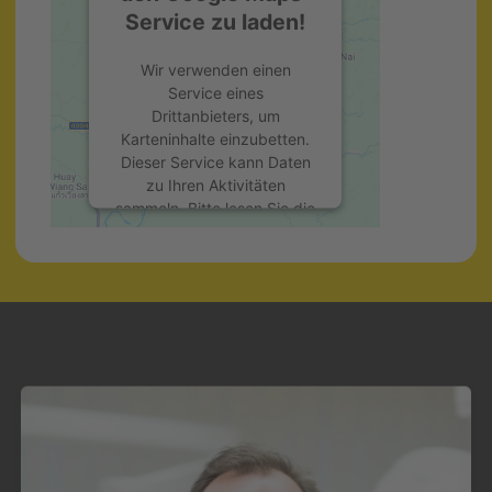
Service zu laden!
Wir verwenden einen
Service eines
Drittanbieters, um
Karteninhalte einzubetten.
Dieser Service kann Daten
zu Ihren Aktivitäten
sammeln. Bitte lesen Sie die
Details durch und stimmen
Sie der Nutzung des
Service zu, um diese Karte
anzuzeigen.
Mehr Informationen
Akzeptieren
powered by
Usercentrics
Consent Management