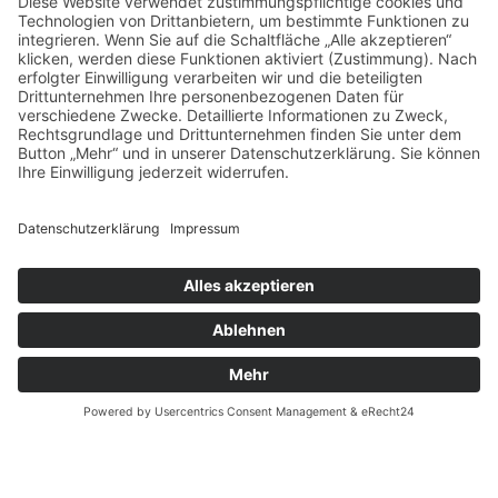
Problem!
Lange Wartezeiten und Termine, die Sie bei Ihrem
Zahnarzt gerade in Ballungsgebieten wie München
schon Monate zuvor ausmachen müssen, sind für uns
absolut tabu.
Dank umsichtiger Planung und angemessenen
Behandlungsfenstern für jeden Patienten sind wir für
gewöhnlich innerhalb weniger Tage – oder im Notfall
auch sofort – für Sie da.
Jetzt gleich Termin ausmachen:
089 - 760 72 60
Rufen Sie uns gerne an und vereinbaren Sie Ihren
Wunschtermin für Ihren nächsten Besuch bei Dr. Hollay,
Ihrem Zahnarzt im Stadtteil Sendling-Westpark. Wir
freuen uns auf Sie!