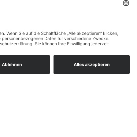
ollay
sletter