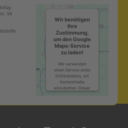
Hollay
tr. 94
Wir benötigen
Ihre
testelle
Zustimmung,
um den Google
Maps-Service
zu laden!
Wir verwenden
einen Service eines
Drittanbieters, um
Karteninhalte
einzubetten. Dieser
Service kann Daten
zu Ihren Aktivitäten
sammeln. Bitte lesen
Sie die Details durch
und stimmen Sie der
Nutzung des