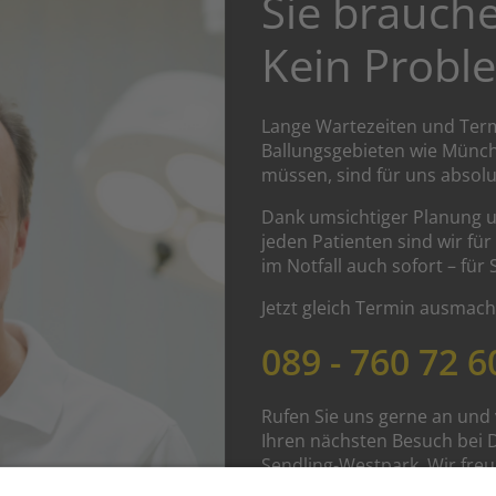
Sie brauch
Kein Probl
Lange Wartezeiten und Term
Ballungsgebieten wie Mün
müssen, sind für uns absolu
Dank umsichtiger Planung 
jeden Patienten sind wir fü
im Notfall auch sofort – für 
Jetzt gleich Termin ausmach
089 - 760 72 6
Rufen Sie uns gerne an und
Ihren nächsten Besuch bei D
Sendling-Westpark. Wir freu