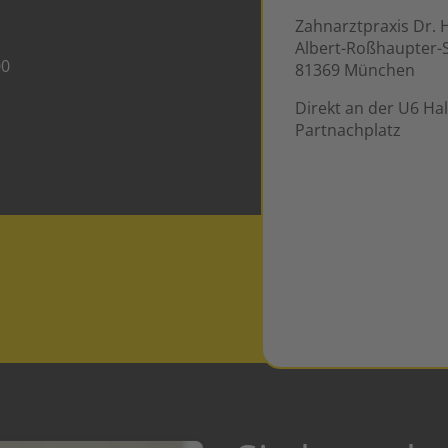
Zahnarztpraxis Dr. 
Albert-Roßhaupter-S
00
81369 München
Direkt an der U6 Hal
Partnachplatz