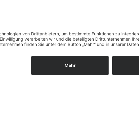
Ihr Dr. Henrik-Christian H
und Team
ssum
Datenschutz
Zahnarztlexikon
Blog
Jobs
New