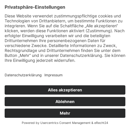
Sie brauchen einen Termin? Kein
Problem!
Lange Wartezeiten und Termine, die Sie bei Ihrem
Zahnarzt gerade in Ballungsgebieten wie München
schon Monate zuvor ausmachen müssen, sind für uns
absolut tabu.
Dank umsichtiger Planung und angemessenen
Behandlungsfenstern für jeden Patienten sind wir für
gewöhnlich innerhalb weniger Tage – oder im Notfall
auch sofort – für Sie da.
Jetzt gleich Termin ausmachen:
089 - 760 72 60
Rufen Sie uns gerne an und vereinbaren Sie Ihren