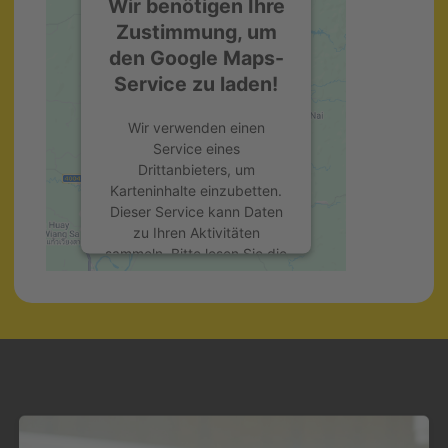
Wir benötigen Ihre
Zustimmung, um
den Google Maps-
Service zu laden!
Wir verwenden einen
Service eines
Drittanbieters, um
Karteninhalte einzubetten.
Dieser Service kann Daten
zu Ihren Aktivitäten
sammeln. Bitte lesen Sie die
Details durch und stimmen
Sie der Nutzung des
Service zu, um diese Karte
anzuzeigen.
Mehr Informationen
Akzeptieren