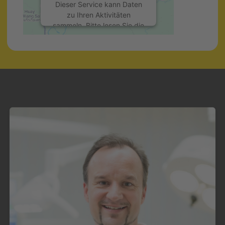
Dieser Service kann Daten
zu Ihren Aktivitäten
sammeln. Bitte lesen Sie die
Details durch und stimmen
Sie der Nutzung des
Service zu, um diese Karte
anzuzeigen.
Mehr Informationen
Akzeptieren
powered by
Usercentrics
Consent Management
Platform
&
eRecht24