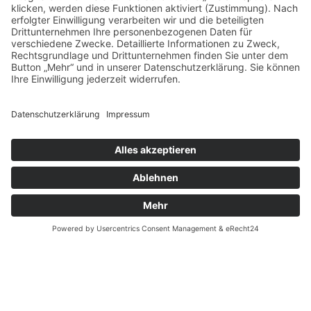
Dank umsichtiger Planung und angemessenen
Behandlungsfenstern für jeden Patienten sind wir für
gewöhnlich innerhalb weniger Tage – oder im Notfall
auch sofort – für Sie da.
Jetzt gleich Termin ausmachen:
089 - 760 72 60
Rufen Sie uns gerne an und vereinbaren Sie Ihren
Wunschtermin für Ihren nächsten Besuch bei Dr. Hollay,
Ihrem Zahnarzt im Stadtteil Sendling-Westpark. Wir
freuen uns auf Sie!
Ihr Dr. Henrik-Christian Hollay
und Team