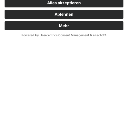
Sie brauchen einen Termin? Kein
Problem!
Lange Wartezeiten und Termine, die Sie bei Ihrem
Zahnarzt gerade in Ballungsgebieten wie München
schon Monate zuvor ausmachen müssen, sind für uns
absolut tabu.
Dank umsichtiger Planung und angemessenen
Behandlungsfenstern für jeden Patienten sind wir für
gewöhnlich innerhalb weniger Tage – oder im Notfall
auch sofort – für Sie da.
Jetzt gleich Termin ausmachen:
089 - 760 72 60
Rufen Sie uns gerne an und vereinbaren Sie Ihren