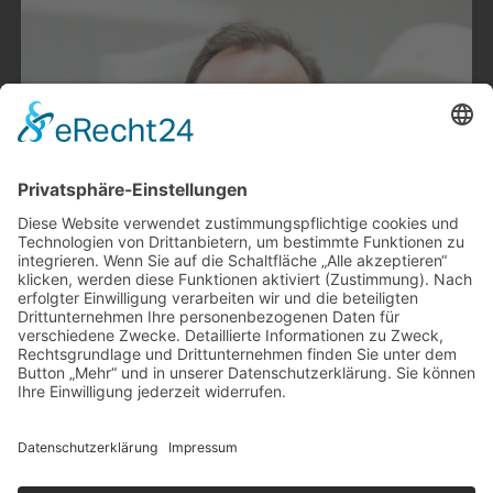
powered by
Usercentrics
Consent Management
Platform
&
eRecht24