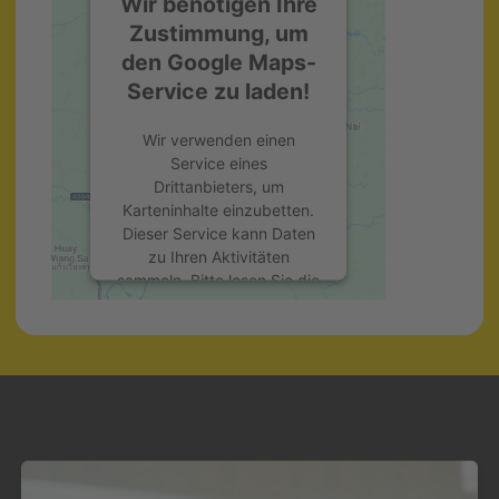
Wir benötigen Ihre
Zustimmung, um
den Google Maps-
Service zu laden!
Wir verwenden einen
Service eines
Drittanbieters, um
Karteninhalte einzubetten.
Dieser Service kann Daten
zu Ihren Aktivitäten
sammeln. Bitte lesen Sie die
Details durch und stimmen
Sie der Nutzung des
Service zu, um diese Karte
anzuzeigen.
Mehr Informationen
Akzeptieren